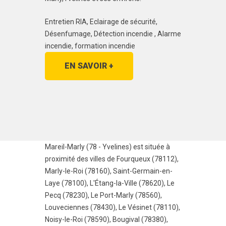
Entretien RIA, Eclairage de sécurité,
Désenfumage, Détection incendie , Alarme
incendie, formation incendie
EN SAVOIR +
Mareil-Marly (78 - Yvelines) est située à
proximité des villes de
Fourqueux (78112)
,
Marly-le-Roi (78160)
,
Saint-Germain-en-
Laye (78100)
,
L'Étang-la-Ville (78620)
,
Le
Pecq (78230)
,
Le Port-Marly (78560)
,
Louveciennes (78430)
,
Le Vésinet (78110)
,
Noisy-le-Roi (78590)
,
Bougival (78380)
,