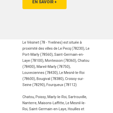
EN SAVOIR +
Le Vésinet (78 - Yvelines) est située à
proximité des villes de
Le Pecq (78230)
,
Le
Port-Marly (78560)
,
Saint-Germain-en-
Laye (78100)
,
Montesson (78360)
,
Chatou
(78400)
,
Mareil-Marly (78750)
,
Louveciennes (78430)
,
Le Mesnil-le-Roi
(78600)
,
Bougival (78380)
,
Croissy-sur-
Seine (78290)
,
Fourqueux (78112)
Chatou
,
Poissy
,
Marly-le-Roi
,
Sartrouville
,
Nanterre
,
Maisons-Laffitte
,
Le Mesnil-le-
Roi
,
Saint-Germain-en-Laye
,
Houilles
et