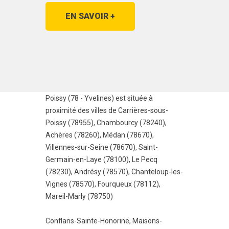
EN SAVOIR +
Poissy (78 - Yvelines) est située à
proximité des villes de
Carrières-sous-
Poissy (78955)
,
Chambourcy (78240)
,
Achères (78260)
,
Médan (78670)
,
Villennes-sur-Seine (78670)
,
Saint-
Germain-en-Laye (78100)
,
Le Pecq
(78230)
,
Andrésy (78570)
,
Chanteloup-les-
Vignes (78570)
,
Fourqueux (78112)
,
Mareil-Marly (78750)
Conflans-Sainte-Honorine
,
Maisons-