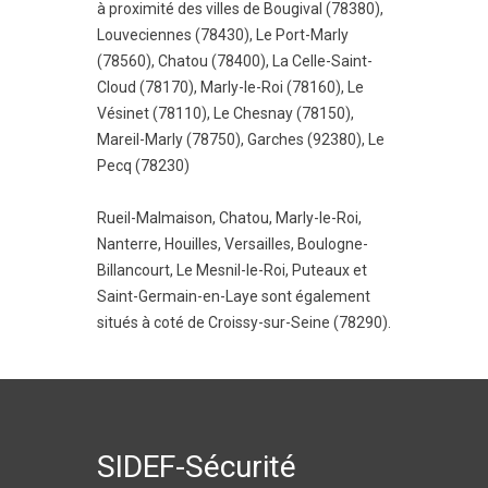
à proximité des villes de
Bougival (78380)
,
Louveciennes (78430)
,
Le Port-Marly
(78560)
,
Chatou (78400)
,
La Celle-Saint-
Cloud (78170)
,
Marly-le-Roi (78160)
,
Le
Vésinet (78110)
,
Le Chesnay (78150)
,
Mareil-Marly (78750)
,
Garches (92380)
,
Le
Pecq (78230)
Rueil-Malmaison
,
Chatou
,
Marly-le-Roi
,
Nanterre
,
Houilles
,
Versailles
,
Boulogne-
Billancourt
,
Le Mesnil-le-Roi
,
Puteaux
et
Saint-Germain-en-Laye
sont également
situés à coté de Croissy-sur-Seine (78290).
SIDEF-Sécurité