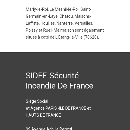
Marly-le-Roi
,
Le Mesnil-le-Roi
,
Saint-
Germain-en-Laye
,
Chatou
,
Maisons-
Laffitte
,
Houilles
,
Nanterre
,
Versailles
,
Poissy
et
Rueil-Malmaison
sont également
situés à coté de L'Étang-la-Ville (78620).
SIDEF-Sécurité
Incendie De France
Siège Social
et Agence PARIS -ILE DE FRANCE et
HAUTS DE FRANCE
99 Avenue Achille Peretti