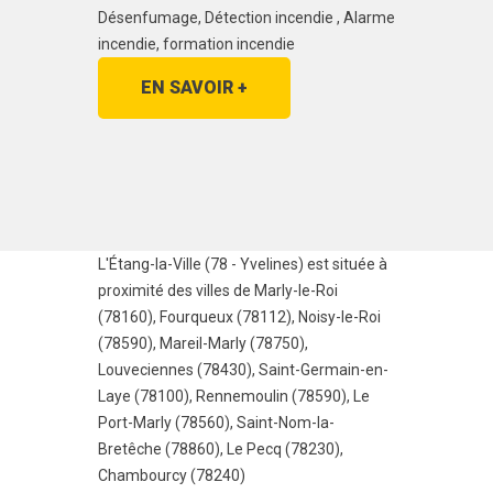
Désenfumage, Détection incendie , Alarme
incendie, formation incendie
EN SAVOIR +
L'Étang-la-Ville (78 - Yvelines) est située à
proximité des villes de
Marly-le-Roi
(78160)
,
Fourqueux (78112)
,
Noisy-le-Roi
(78590)
,
Mareil-Marly (78750)
,
Louveciennes (78430)
,
Saint-Germain-en-
Laye (78100)
,
Rennemoulin (78590)
,
Le
Port-Marly (78560)
,
Saint-Nom-la-
Bretêche (78860)
,
Le Pecq (78230)
,
Chambourcy (78240)