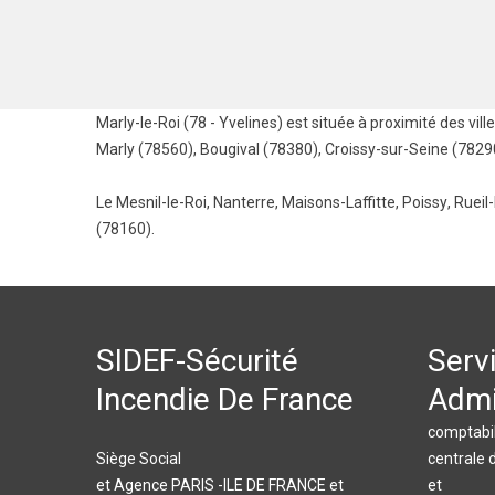
Marly-le-Roi (78 - Yvelines) est située à proximité des vill
Marly (78560)
,
Bougival (78380)
,
Croissy-sur-Seine (7829
Le Mesnil-le-Roi
,
Nanterre
,
Maisons-Laffitte
,
Poissy
,
Rueil
(78160).
SIDEF-Sécurité
Serv
Incendie De France
Admi
comptabil
Siège Social
centrale 
et Agence PARIS -ILE DE FRANCE et
et