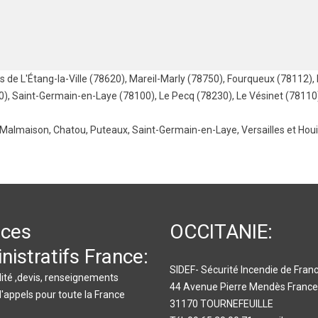
es de
L'Étang-la-Ville (78620)
,
Mareil-Marly (78750)
,
Fourqueux (78112)
,
0)
,
Saint-Germain-en-Laye (78100)
,
Le Pecq (78230)
,
Le Vésinet (78110
-Malmaison
,
Chatou
,
Puteaux
,
Saint-Germain-en-Laye
,
Versailles
et
Houi
ices
OCCITANIE:
nistratifs France:
SIDEF- Sécurité Incendie de Fran
ité ,devis, renseignements
44 Avenue Pierre Mendès France
d'appels pour toute la France
31170 TOURNEFEUILLE