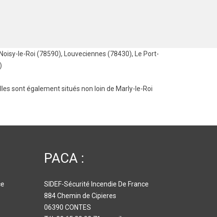
Noisy-le-Roi (78590)
,
Louveciennes (78430)
,
Le Port-
)
lles
sont également situés non loin de Marly-le-Roi
PACA :
ce
SIDEF-Sécurité Incendie De France
884 Chemin de Cipieres
06390 CONTES