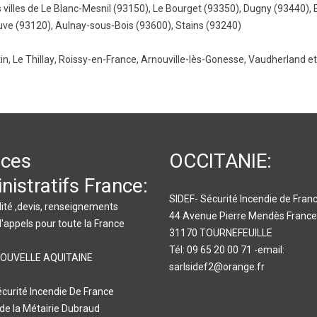
 villes de
Le Blanc-Mesnil (93150)
,
Le Bourget (93350)
,
Dugny (93440)
,
uve (93120)
,
Aulnay-sous-Bois (93600)
,
Stains (93240)
in
,
Le Thillay
,
Roissy-en-France
,
Arnouville-lès-Gonesse
,
Vaudherland
e
ices
OCCITANIE:
nistratifs France:
SIDEF- Sécurité Incendie de Fran
ité ,devis, renseignements
44 Avenue Pierre Mendès France
d'appels pour toute la France
31170 TOURNEFEUILLE
Tél: 09 65 20 00 71 -email:
NOUVELLE AQUITAINE
sarlsidef2@orange.fr
écurité Incendie De France
e la Métairie Dubraud