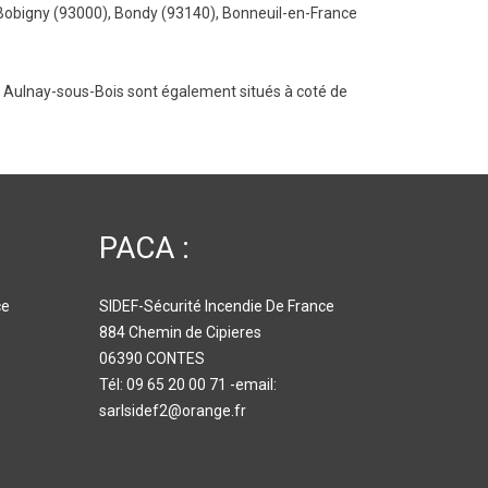
Bobigny (93000)
,
Bondy (93140)
,
Bonneuil-en-France
t
Aulnay-sous-Bois
sont également situés à coté de
PACA :
ce
SIDEF-Sécurité Incendie De France
884 Chemin de Cipieres
06390 CONTES
Tél: 09 65 20 00 71 -email:
sarlsidef2@orange.fr