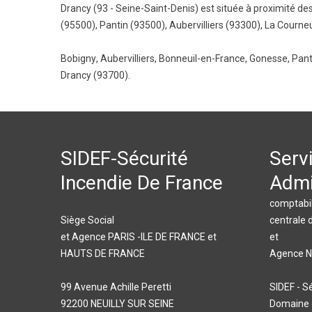
Drancy (93 - Seine-Saint-Denis) est située à proximité des
(95500)
,
Pantin (93500)
,
Aubervilliers (93300)
,
La Courne
Bobigny
,
Aubervilliers
,
Bonneuil-en-France
,
Gonesse
,
Pant
Drancy (93700).
SIDEF-Sécurité
Serv
Incendie De France
Admi
comptabil
Siège Social
centrale 
et Agence PARIS -ILE DE FRANCE et
et
HAUTS DE FRANCE
Agence 
99 Avenue Achille Peretti
SIDEF - S
92200 NEUILLY SUR SEINE
Domaine d