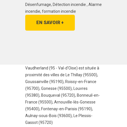
Désenfumage, Détection incendie , Alarme
incendie, formation incendie
EN SAVOIR +
Vaudherland (95 - Val-d'Oise) est située à
proximité des villes de
Le Thillay (95500)
,
Goussainville (95190)
,
Roissy-en-France
(95700)
,
Gonesse (95500)
,
Louvres
(95380)
,
Bouqueval (95720)
,
Bonneuil-en-
France (95500)
,
Arnouville-lès-Gonesse
(95400)
,
Fontenay-en-Parisis (95190)
,
Aulnay-sous-Bois (93600)
,
Le Plessis-
Gassot (95720)