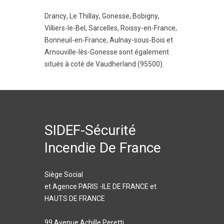
Drancy
,
Le Thillay
,
Gonesse
,
Bobigny
,
Villiers-le-Bel
,
Sarcelles
,
Roissy-en-France
,
Bonneuil-en-France
,
Aulnay-sous-Bois
et
Arnouville-lès-Gonesse
sont également
situés à coté de Vaudherland (95500).
SIDEF-Sécurité
Incendie De France
Siège Social
et Agence PARIS -ILE DE FRANCE et
HAUTS DE FRANCE
99 Avenue Achille Peretti