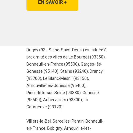
EN SAVOIR +
Dugny (93 - Seine-Saint-Denis) est située à
proximité des villes de
Le Bourget (93350)
,
Bonneuil-en-France (95500)
,
Garges-lès-
Gonesse (95140)
,
Stains (93240)
,
Drancy
(93700)
,
Le Blanc-Mesnil (93150)
,
Arnouville-lès-Gonesse (95400)
,
Pierrefitte-sur-Seine (93380)
,
Gonesse
(95500)
,
Aubervilliers (93300)
,
La
Courneuve (93120)
Villiers-le-Bel
,
Sarcelles
,
Pantin
,
Bonneuil-
en-France
,
Bobigny
,
Arnouville-lès-