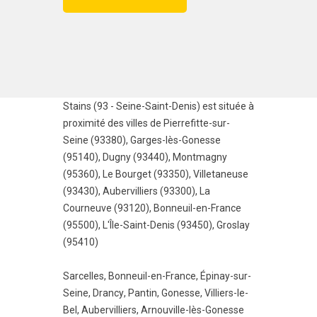
Stains (93 - Seine-Saint-Denis) est située à
proximité des villes de
Pierrefitte-sur-
Seine (93380)
,
Garges-lès-Gonesse
(95140)
,
Dugny (93440)
,
Montmagny
(95360)
,
Le Bourget (93350)
,
Villetaneuse
(93430)
,
Aubervilliers (93300)
,
La
Courneuve (93120)
,
Bonneuil-en-France
(95500)
,
L'Île-Saint-Denis (93450)
,
Groslay
(95410)
Sarcelles
,
Bonneuil-en-France
,
Épinay-sur-
Seine
,
Drancy
,
Pantin
,
Gonesse
,
Villiers-le-
Bel
,
Aubervilliers
,
Arnouville-lès-Gonesse