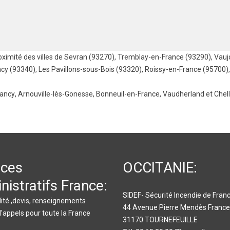
oximité des villes de
Sevran (93270)
,
Tremblay-en-France (93290)
,
Vauj
ncy (93340)
,
Les Pavillons-sous-Bois (93320)
,
Roissy-en-France (95700)
ancy
,
Arnouville-lès-Gonesse
,
Bonneuil-en-France
,
Vaudherland
et
Chel
ices
OCCITANIE:
nistratifs France:
SIDEF- Sécurité Incendie de Fran
ité ,devis, renseignements
44 Avenue Pierre Mendès France
d'appels pour toute la France
31170 TOURNEFEUILLE