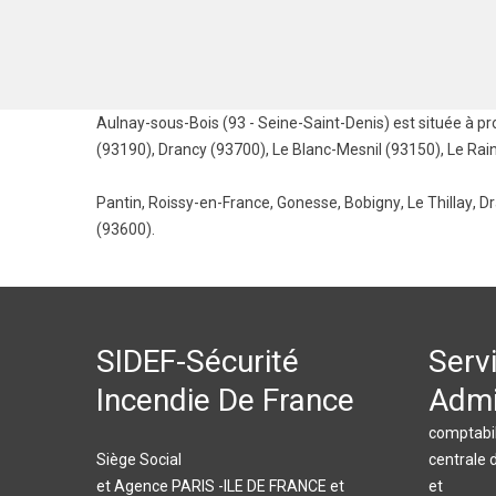
Aulnay-sous-Bois (93 - Seine-Saint-Denis) est située à pr
(93190)
,
Drancy (93700)
,
Le Blanc-Mesnil (93150)
,
Le Rai
Pantin
,
Roissy-en-France
,
Gonesse
,
Bobigny
,
Le Thillay
,
Dr
(93600).
SIDEF-Sécurité
Serv
Incendie De France
Admi
comptabil
Siège Social
centrale 
et Agence PARIS -ILE DE FRANCE et
et