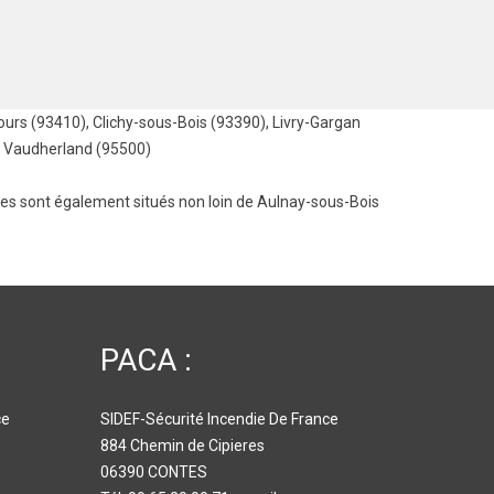
ours (93410)
,
Clichy-sous-Bois (93390)
,
Livry-Gargan
,
Vaudherland (95500)
les
sont également situés non loin de Aulnay-sous-Bois
PACA :
ce
SIDEF-Sécurité Incendie De France
884 Chemin de Cipieres
06390 CONTES