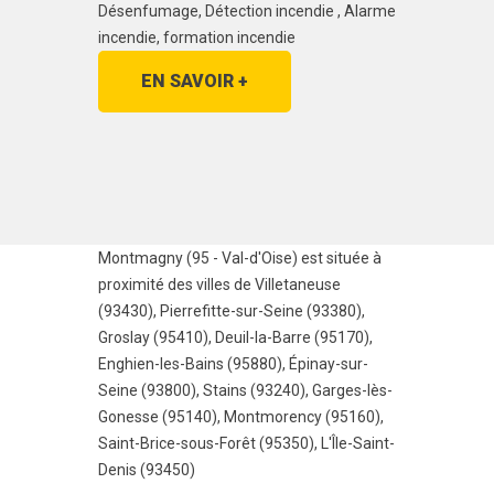
Désenfumage, Détection incendie , Alarme
incendie, formation incendie
EN SAVOIR +
Montmagny (95 - Val-d'Oise) est située à
proximité des villes de
Villetaneuse
(93430)
,
Pierrefitte-sur-Seine (93380)
,
Groslay (95410)
,
Deuil-la-Barre (95170)
,
Enghien-les-Bains (95880)
,
Épinay-sur-
Seine (93800)
,
Stains (93240)
,
Garges-lès-
Gonesse (95140)
,
Montmorency (95160)
,
Saint-Brice-sous-Forêt (95350)
,
L'Île-Saint-
Denis (93450)