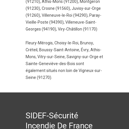
(91210)
,
Athis-Mons (91200)
,
Montgeron
(91230)
,
Crosne (91560)
,
Juvisy-sur-Orge
(91260)
,
Villeneuve-le-Roi (94290)
,
Paray-
Vieille-Poste (94390)
,
Villeneuve-Saint-
Georges (94190)
,
Viry-Châtillon (91170)
Fleury-Mérogis
,
Choisy-le-Roi
,
Brunoy
,
Créteil
,
Boussy-Saint-Antoine
,
Évry
,
Athis-
Mons
,
Vitry-sur-Seine
,
Savigny-sur-Orge
et
Sainte-Geneviève-des-Bois
sont
également situés non loin de Vigneux-sur-
Seine (91270).
SIDEF-Sécurité
Incendie De France