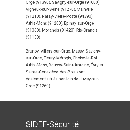
Orge (91390)
,
Savigny-sur-Orge (91600)
,
Vigneux-sur-Seine (91270)
,
Mainville
(91210)
,
Paray-Vieille-Poste (94390)
,
Athis-Mons (91200)
,
Épinay-sur-Orge
(91360)
,
Morangis (91420)
,
Ris-Orangis
(91130)
Brunoy
,
Villiers-sur-Orge
,
Massy
,
Savigny-
sur-Orge
,
Fleury-Mérogis
,
Choisy-le-Roi
,
Athis-Mons
,
Boussy-Saint-Antoine
,
Évry
et
Sainte-Geneviève-des-Bois
sont
également situés non loin de Juvisy-sur-
Orge (91260).
SIDEF-Sécurité