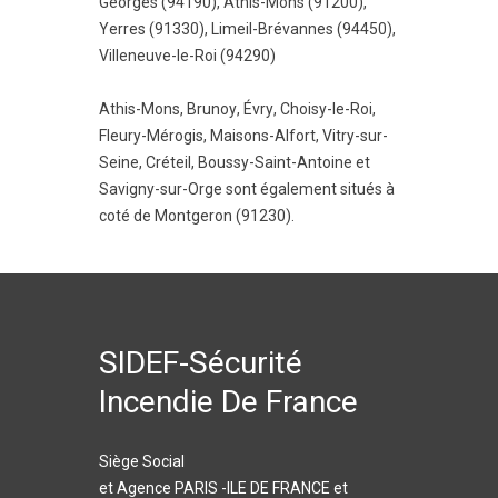
Georges (94190)
,
Athis-Mons (91200)
,
Yerres (91330)
,
Limeil-Brévannes (94450)
,
Villeneuve-le-Roi (94290)
Athis-Mons
,
Brunoy
,
Évry
,
Choisy-le-Roi
,
Fleury-Mérogis
,
Maisons-Alfort
,
Vitry-sur-
Seine
,
Créteil
,
Boussy-Saint-Antoine
et
Savigny-sur-Orge
sont également situés à
coté de Montgeron (91230).
SIDEF-Sécurité
Incendie De France
Siège Social
et Agence PARIS -ILE DE FRANCE et