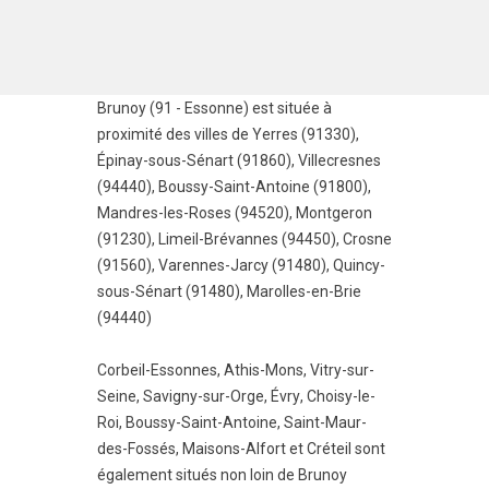
Brunoy (91 - Essonne) est située à
proximité des villes de
Yerres (91330)
,
Épinay-sous-Sénart (91860)
,
Villecresnes
(94440)
,
Boussy-Saint-Antoine (91800)
,
Mandres-les-Roses (94520)
,
Montgeron
(91230)
,
Limeil-Brévannes (94450)
,
Crosne
(91560)
,
Varennes-Jarcy (91480)
,
Quincy-
sous-Sénart (91480)
,
Marolles-en-Brie
(94440)
Corbeil-Essonnes
,
Athis-Mons
,
Vitry-sur-
Seine
,
Savigny-sur-Orge
,
Évry
,
Choisy-le-
Roi
,
Boussy-Saint-Antoine
,
Saint-Maur-
des-Fossés
,
Maisons-Alfort
et
Créteil
sont
également situés non loin de Brunoy