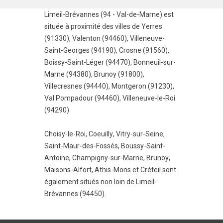
Limeil-Brévannes (94 - Val-de-Marne) est
située à proximité des villes de
Yerres
(91330)
,
Valenton (94460)
,
Villeneuve-
Saint-Georges (94190)
,
Crosne (91560)
,
Boissy-Saint-Léger (94470)
,
Bonneuil-sur-
Marne (94380)
,
Brunoy (91800)
,
Villecresnes (94440)
,
Montgeron (91230)
,
Val Pompadour (94460)
,
Villeneuve-le-Roi
(94290)
Choisy-le-Roi
,
Coeuilly
,
Vitry-sur-Seine
,
Saint-Maur-des-Fossés
,
Boussy-Saint-
Antoine
,
Champigny-sur-Marne
,
Brunoy
,
Maisons-Alfort
,
Athis-Mons
et
Créteil
sont
également situés non loin de Limeil-
Brévannes (94450).