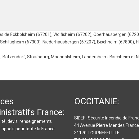
les de
Eckbolsheim (67201)
,
Wolfisheim (67202)
,
Oberhausbergen (6720
Schiltigheim (67300)
,
Niederhausbergen (67207)
,
Bischheim (67800)
,
H
n
,
Batzendorf
,
Strasbourg
,
Maennolsheim
,
Landersheim
,
Bischheim
et
N
ices
OCCITANIE:
nistratifs France:
SIDEF- Sécurité Incendie de Fran
ité ,devis, renseignements
44 Avenue Pierre Mendès France
d'appels pour toute la France
31170 TOURNEFEUILLE