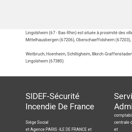
Lingolsheim (67 - Bas-Rhin) est située à proximité des vil
Mittelhausbergen (67206)
,
Oberschaeffolsheim (67203)
,
Weitbruch
,
Hoenheim
,
Schiltigheim
,
Illkirch-Graffenstade
Lingolsheim (67380).
SIDEF-Sécurité
Serv
Incendie De France
Admi
comptabil
Siège Social
centrale 
et Agence PARIS -ILE DE FRANCE et
et