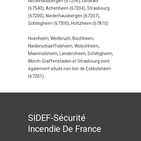
Mittelhausbergen (67206)
,
Ostwald
(67540)
,
Achenheim (67204)
,
Strasbourg
(67200)
,
Niederhausbergen (67207)
,
Schiltigheim (67300)
,
Holtzheim (67810)
Hoenheim
,
Weitbruch
,
Bischheim
,
Niederschaeffolsheim
,
Wolschheim
,
Maennolsheim
,
Landersheim
,
Schiltigheim
,
Illkirch-Graffenstaden
et
Strasbourg
sont
également situés non loin de Eckbolsheim
(67201).
SIDEF-Sécurité
Incendie De France