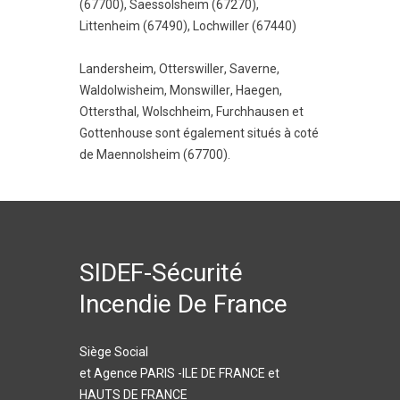
(67700)
,
Saessolsheim (67270)
,
Littenheim (67490)
,
Lochwiller (67440)
Landersheim
,
Otterswiller
,
Saverne
,
Waldolwisheim
,
Monswiller
,
Haegen
,
Ottersthal
,
Wolschheim
,
Furchhausen
et
Gottenhouse
sont également situés à coté
de Maennolsheim (67700).
SIDEF-Sécurité
Incendie De France
Siège Social
et Agence PARIS -ILE DE FRANCE et
HAUTS DE FRANCE