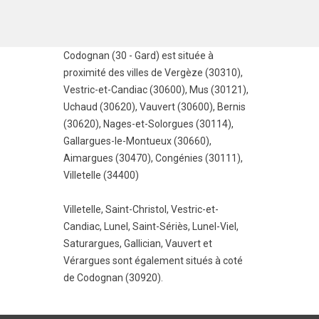
Codognan (30 - Gard) est située à
proximité des villes de
Vergèze (30310)
,
Vestric-et-Candiac (30600)
,
Mus (30121)
,
Uchaud (30620)
,
Vauvert (30600)
,
Bernis
(30620)
,
Nages-et-Solorgues (30114)
,
Gallargues-le-Montueux (30660)
,
Aimargues (30470)
,
Congénies (30111)
,
Villetelle (34400)
Villetelle
,
Saint-Christol
,
Vestric-et-
Candiac
,
Lunel
,
Saint-Sériès
,
Lunel-Viel
,
Saturargues
,
Gallician
,
Vauvert
et
Vérargues
sont également situés à coté
de Codognan (30920).