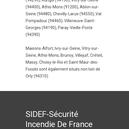
(94290)
,
Rungis (94150)
,
Vitry-sur-Seine
(94400)
,
Athis-Mons (91200)
,
Ablon-sur-
Seine (94480)
,
Chevilly-Larue (94550)
,
Val
Pompadour (94460)
,
Villeneuve-Saint-
Georges (94190)
,
Paray-Vieille-Poste
(94390)
Maisons-Alfort
,
Ivry-sur-Seine
,
Vitry-sur-
Seine
,
Athis-Mons
,
Brunoy
,
Villejuif
,
Créteil
,
Massy
,
Choisy-le-Roi
et
Saint-Maur-des-
Fossés
sont également situés non loin de
Orly (94310).
SIDEF-Sécurité
Incendie De France