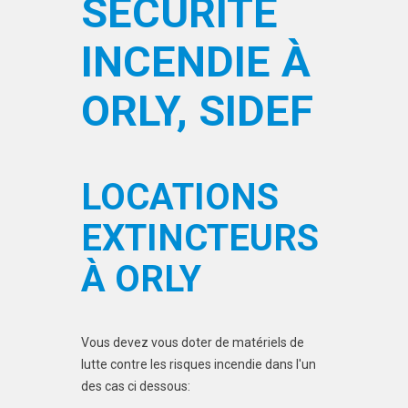
SÉCURITÉ
INCENDIE À
ORLY, SIDEF
LOCATIONS
EXTINCTEURS
À ORLY
Vous devez vous doter de matériels de
lutte contre les risques incendie dans l'un
des cas ci dessous: