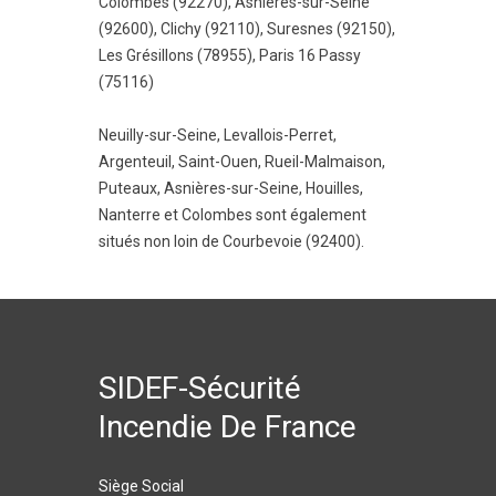
Colombes (92270)
,
Asnières-sur-Seine
(92600)
,
Clichy (92110)
,
Suresnes (92150)
,
Les Grésillons (78955)
,
Paris 16 Passy
(75116)
Neuilly-sur-Seine
,
Levallois-Perret
,
Argenteuil
,
Saint-Ouen
,
Rueil-Malmaison
,
Puteaux
,
Asnières-sur-Seine
,
Houilles
,
Nanterre
et
Colombes
sont également
situés non loin de Courbevoie (92400).
SIDEF-Sécurité
Incendie De France
Siège Social