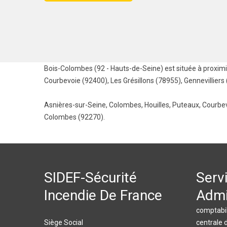
Bois-Colombes (92 - Hauts-de-Seine) est située à proximit
Courbevoie (92400)
,
Les Grésillons (78955)
,
Gennevilliers
Asnières-sur-Seine
,
Colombes
,
Houilles
,
Puteaux
,
Courbe
Colombes (92270).
SIDEF-Sécurité
Serv
Incendie De France
Admi
comptabil
Siège Social
centrale 