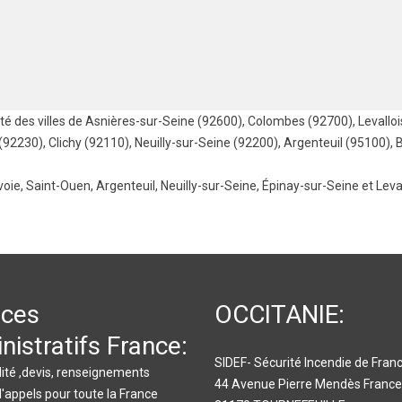
é des villes de
Asnières-sur-Seine (92600)
,
Colombes (92700)
,
Levallo
 (92230)
,
Clichy (92110)
,
Neuilly-sur-Seine (92200)
,
Argenteuil (95100)
,
voie
,
Saint-Ouen
,
Argenteuil
,
Neuilly-sur-Seine
,
Épinay-sur-Seine
et
Leva
ices
OCCITANIE:
nistratifs France:
SIDEF- Sécurité Incendie de Fran
ité ,devis, renseignements
44 Avenue Pierre Mendès France
d'appels pour toute la France