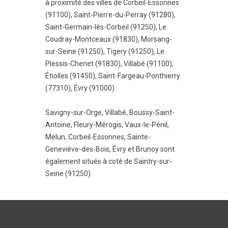
à proximité des villes de
Corbeil-Essonnes
(91100)
,
Saint-Pierre-du-Perray (91280)
,
Saint-Germain-lès-Corbeil (91250)
,
Le
Coudray-Montceaux (91830)
,
Morsang-
sur-Seine (91250)
,
Tigery (91250)
,
Le
Plessis-Chenet (91830)
,
Villabé (91100)
,
Étiolles (91450)
,
Saint-Fargeau-Ponthierry
(77310)
,
Évry (91000)
Savigny-sur-Orge
,
Villabé
,
Boussy-Saint-
Antoine
,
Fleury-Mérogis
,
Vaux-le-Pénil
,
Melun
,
Corbeil-Essonnes
,
Sainte-
Geneviève-des-Bois
,
Évry
et
Brunoy
sont
également situés à coté de Saintry-sur-
Seine (91250).