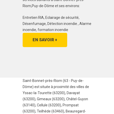
Riom,Puy-de-Dôme et ses environs:
Entretien RIA, Eclairage de sécurité,
Désenfumage, Détection incendie , Alarme
incendie, formation incendie
EN SAVOIR +
Saint-Bonnet-près-Riom (63 - Puy-de-
Dôme) est située à proximité des villes de
Yssac-la-Tourette (63200)
,
Davayat
(63200)
,
Gimeaux (63200)
,
Châtel-Guyon
(63140)
,
Cellule (63200)
,
Prompsat
(63200)
,
Teilhède (63460)
,
Beauregard-