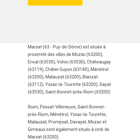
Marsat (63 - Puy-de-Dôme) est située à
proximité des villes de
Mozac (63200)
,
Enval (63530)
,
Volvic (63530)
,
Châteaugay
(63119)
,
Châtel-Guyon (63140)
,
Ménétrol
(63200)
,
Malauzat (63200)
,
Blanzat
(63112)
,
Yssac-la-Tourette (63200)
,
Sayat
(63530)
,
Saint-Bonnet-près-Riom (63200)
Riom
,
Pessat-Villeneuve
,
Saint-Bonnet-
près-Riom
,
Ménétrol
,
Yssac-la-Tourette
,
Malauzat
,
Prompsat
,
Davayat
,
Mozac
et
Gimeaux
sont également situés à coté de
Marsat (63200).