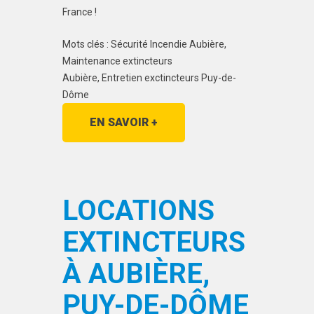
France !
Mots clés : Sécurité Incendie Aubière,
Maintenance extincteurs
Aubière, Entretien exctincteurs Puy-de-
Dôme
EN SAVOIR +
LOCATIONS
EXTINCTEURS
À AUBIÈRE,
PUY-DE-DÔME