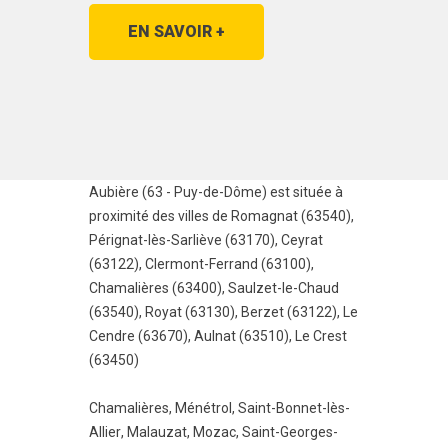
EN SAVOIR +
Aubière (63 - Puy-de-Dôme) est située à
proximité des villes de
Romagnat (63540)
,
Pérignat-lès-Sarliève (63170)
,
Ceyrat
(63122)
,
Clermont-Ferrand (63100)
,
Chamalières (63400)
,
Saulzet-le-Chaud
(63540)
,
Royat (63130)
,
Berzet (63122)
,
Le
Cendre (63670)
,
Aulnat (63510)
,
Le Crest
(63450)
Chamalières
,
Ménétrol
,
Saint-Bonnet-lès-
Allier
,
Malauzat
,
Mozac
,
Saint-Georges-