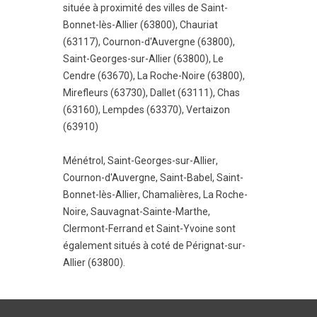
située à proximité des villes de
Saint-
Bonnet-lès-Allier (63800)
,
Chauriat
(63117)
,
Cournon-d'Auvergne (63800)
,
Saint-Georges-sur-Allier (63800)
,
Le
Cendre (63670)
,
La Roche-Noire (63800)
,
Mirefleurs (63730)
,
Dallet (63111)
,
Chas
(63160)
,
Lempdes (63370)
,
Vertaizon
(63910)
Ménétrol
,
Saint-Georges-sur-Allier
,
Cournon-d'Auvergne
,
Saint-Babel
,
Saint-
Bonnet-lès-Allier
,
Chamalières
,
La Roche-
Noire
,
Sauvagnat-Sainte-Marthe
,
Clermont-Ferrand
et
Saint-Yvoine
sont
également situés à coté de Pérignat-sur-
Allier (63800).