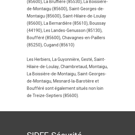
(85600)
,
La Bruffière (85530)
,
La Boissière-
de-Montaigu (85600)
,
Saint-Georges-de-
Montaigu (85600)
,
Saint-Hilaire-de-Loulay
(85600)
,
La Bernardière (85610)
,
Boussay
(44190)
,
Les Landes-Genusson (85130)
,
Boufféré (85600)
,
Chavagnes-en-Paillers
(85250)
,
Cugand (85610)
Les Herbiers
,
La Guyonnière
,
Gesté
,
Saint-
Hilaire-de-Loulay
,
Chambretaud
,
Montaigu
,
La Boissière-de-Montaigu
,
Saint-Georges-
de-Montaigu
,
Mesnard-la-Barotière
et
Boufféré
sont également situés non loin
de Treize-Septiers (85600).