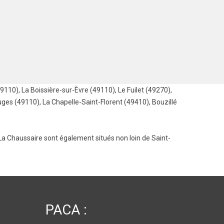
49110)
,
La Boissière-sur-Èvre (49110)
,
Le Fuilet (49270)
,
ges (49110)
,
La Chapelle-Saint-Florent (49410)
,
Bouzillé
La Chaussaire
sont également situés non loin de Saint-
PACA :