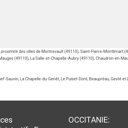
proximité des villes de
Montrevault (49110)
,
Saint-Pierre-Montlimart (
Mauges (49110)
,
La Salle-et-Chapelle-Aubry (49110)
,
Chaudron-en-Mau
ief-Sauvin
,
La Chapelle-du-Genêt
,
Le Puiset-Doré
,
Beaupréau
,
Gesté
et
ices
OCCITANIE: