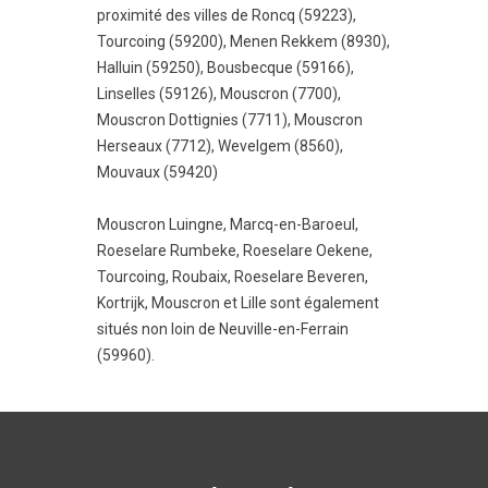
proximité des villes de
Roncq (59223)
,
Tourcoing (59200)
,
Menen Rekkem (8930)
,
Halluin (59250)
,
Bousbecque (59166)
,
Linselles (59126)
,
Mouscron (7700)
,
Mouscron Dottignies (7711)
,
Mouscron
Herseaux (7712)
,
Wevelgem (8560)
,
Mouvaux (59420)
Mouscron Luingne
,
Marcq-en-Baroeul
,
Roeselare Rumbeke
,
Roeselare Oekene
,
Tourcoing
,
Roubaix
,
Roeselare Beveren
,
Kortrijk
,
Mouscron
et
Lille
sont également
situés non loin de Neuville-en-Ferrain
(59960).