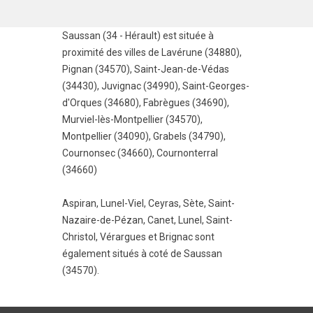
Saussan (34 - Hérault) est située à
proximité des villes de
Lavérune (34880)
,
Pignan (34570)
,
Saint-Jean-de-Védas
(34430)
,
Juvignac (34990)
,
Saint-Georges-
d'Orques (34680)
,
Fabrègues (34690)
,
Murviel-lès-Montpellier (34570)
,
Montpellier (34090)
,
Grabels (34790)
,
Cournonsec (34660)
,
Cournonterral
(34660)
Aspiran
,
Lunel-Viel
,
Ceyras
,
Sète
,
Saint-
Nazaire-de-Pézan
,
Canet
,
Lunel
,
Saint-
Christol
,
Vérargues
et
Brignac
sont
également situés à coté de Saussan
(34570).