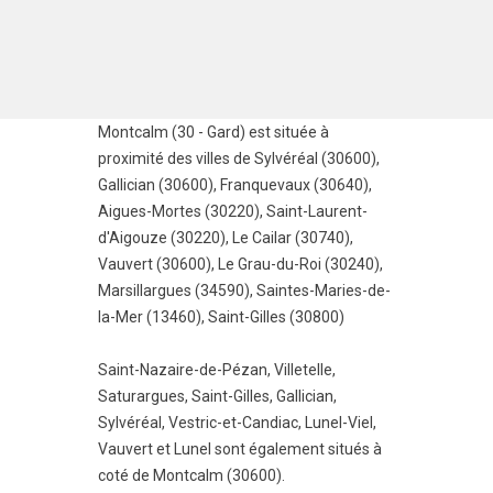
Montcalm (30 - Gard) est située à
proximité des villes de
Sylvéréal (30600)
,
Gallician (30600)
,
Franquevaux (30640)
,
Aigues-Mortes (30220)
,
Saint-Laurent-
d'Aigouze (30220)
,
Le Cailar (30740)
,
Vauvert (30600)
,
Le Grau-du-Roi (30240)
,
Marsillargues (34590)
,
Saintes-Maries-de-
la-Mer (13460)
,
Saint-Gilles (30800)
Saint-Nazaire-de-Pézan
,
Villetelle
,
Saturargues
,
Saint-Gilles
,
Gallician
,
Sylvéréal
,
Vestric-et-Candiac
,
Lunel-Viel
,
Vauvert
et
Lunel
sont également situés à
coté de Montcalm (30600).